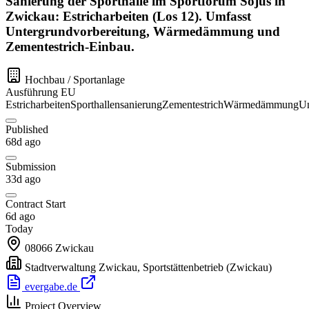
Sanierung der Sporthalle im Sportforum Sojus in
Zwickau: Estricharbeiten (Los 12). Umfasst
Untergrundvorbereitung, Wärmedämmung und
Zementestrich-Einbau.
Hochbau / Sportanlage
Ausführung
EU
Estricharbeiten
Sporthallensanierung
Zementestrich
Wärmedämmung
Un
Published
68d ago
Submission
33d ago
Contract Start
6d ago
Today
08066
Zwickau
Stadtverwaltung Zwickau, Sportstättenbetrieb
(Zwickau)
evergabe.de
Project Overview