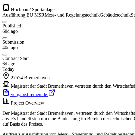
Hochbau / Sportanlage
Ausführung
EU
MSR
Mess- und Regelungstechnik
Gebäudetechnik
S
Published
68d ago
Submission
40d ago
Contract Start
6d ago
Today
27574
Bremerhaven
Magistrat der Stadt Bremerhaven vertreten durch den Wirtschafts
vergabe.bremen.de
Project Overview
Der Magistrat der Stadt Bremerhaven, vertreten durch den Wirtschaf
aus. Es handelt sich um eine Bauleistung im Bereich der technische
auf Basis des Preises.
Auftrag zur Ausführung von Mess-, Steuerungs- und Regelungstech