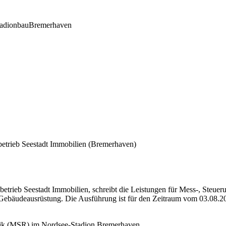
tadionbau
Bremerhaven
betrieb Seestadt Immobilien
(Bremerhaven)
tsbetrieb Seestadt Immobilien, schreibt die Leistungen für Mess-, St
n Gebäudeausrüstung. Die Ausführung ist für den Zeitraum vom 03.08.2
nik (MSR) im Nordsee-Stadion Bremerhaven.