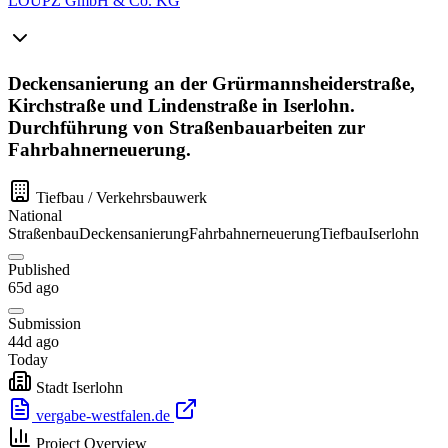
LOUPZ GmbH & Co. KG
Deckensanierung an der Grürmannsheiderstraße,
Kirchstraße und Lindenstraße in Iserlohn.
Durchführung von Straßenbauarbeiten zur
Fahrbahnerneuerung.
Tiefbau / Verkehrsbauwerk
National
Straßenbau
Deckensanierung
Fahrbahnerneuerung
Tiefbau
Iserlohn
Published
65d ago
Submission
44d ago
Today
Stadt Iserlohn
vergabe-westfalen.de
Project Overview