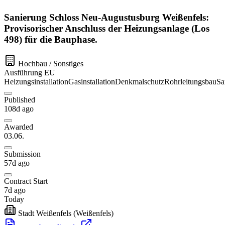
Sanierung Schloss Neu-Augustusburg Weißenfels:
Provisorischer Anschluss der Heizungsanlage (Los
498) für die Bauphase.
Hochbau / Sonstiges
Ausführung
EU
Heizungsinstallation
Gasinstallation
Denkmalschutz
Rohrleitungsbau
Sa
Published
108d ago
Awarded
03.06.
Submission
57d ago
Contract Start
7d ago
Today
Stadt Weißenfels
(Weißenfels)