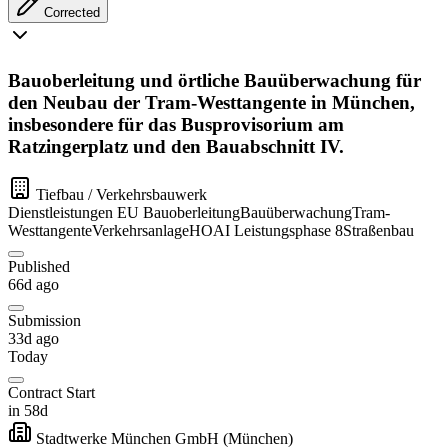
Corrected
Bauoberleitung und örtliche Bauüberwachung für
den Neubau der Tram-Westtangente in München,
insbesondere für das Busprovisorium am
Ratzingerplatz und den Bauabschnitt IV.
Tiefbau / Verkehrsbauwerk
Dienstleistungen
EU
Bauoberleitung
Bauüberwachung
Tram-
Westtangente
Verkehrsanlage
HOAI Leistungsphase 8
Straßenbau
Published
66d ago
Submission
33d ago
Today
Contract Start
in 58d
Stadtwerke München GmbH
(München)