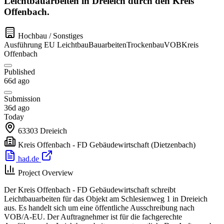
Leichtbauarbeiten in Dreieich durch den Kreis
Offenbach.
Hochbau / Sonstiges
Ausführung
EU
Leichtbau
Bauarbeiten
Trockenbau
VOB
Kreis
Offenbach
Published
66d ago
Submission
36d ago
Today
63303
Dreieich
Kreis Offenbach - FD Gebäudewirtschaft
(Dietzenbach)
had.de
Project Overview
Der Kreis Offenbach - FD Gebäudewirtschaft schreibt
Leichtbauarbeiten für das Objekt am Schlesienweg 1 in Dreieich
aus. Es handelt sich um eine öffentliche Ausschreibung nach
VOB/A-EU. Der Auftragnehmer ist für die fachgerechte