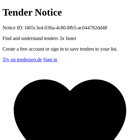
Tender Notice
Notice ID: f405c3ed-036a-4c80-8fb5-ac044782dd48
Find and understand tenders
3x faster
Create a free account or sign in to save tenders to your list.
Try on tenderzen.de
Sign in