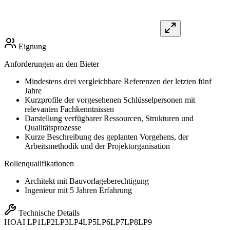
Eignung
Anforderungen an den Bieter
Mindestens drei vergleichbare Referenzen der letzten fünf
Jahre
Kurzprofile der vorgesehenen Schlüsselpersonen mit
relevanten Fachkenntnissen
Darstellung verfügbarer Ressourcen, Strukturen und
Qualitätsprozesse
Kurze Beschreibung des geplanten Vorgehens, der
Arbeitsmethodik und der Projektorganisation
Rollenqualifikationen
Architekt mit Bauvorlageberechtigung
Ingenieur mit 5 Jahren Erfahrung
Technische Details
HOAI
LP1
LP2
LP3
LP4
LP5
LP6
LP7
LP8
LP9