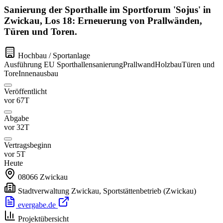
Sanierung der Sporthalle im Sportforum 'Sojus' in
Zwickau, Los 18: Erneuerung von Prallwänden,
Türen und Toren.
Hochbau / Sportanlage
Ausführung
EU
Sporthallensanierung
Prallwand
Holzbau
Türen und
Tore
Innenausbau
Veröffentlicht
vor 67T
Abgabe
vor 32T
Vertragsbeginn
vor 5T
Heute
08066
Zwickau
Stadtverwaltung Zwickau, Sportstättenbetrieb
(Zwickau)
evergabe.de
Projektübersicht