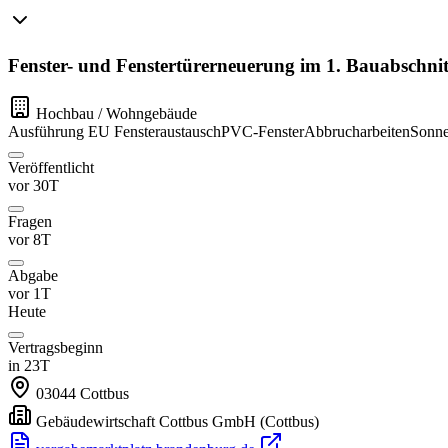
Fenster- und Fenstertürerneuerung im 1. Bauabschnit
Hochbau / Wohngebäude
Ausführung
EU
Fensteraustausch
PVC-Fenster
Abbrucharbeiten
Sonne
Veröffentlicht
vor 30T
Fragen
vor 8T
Abgabe
vor 1T
Heute
Vertragsbeginn
in 23T
03044
Cottbus
Gebäudewirtschaft Cottbus GmbH
(Cottbus)