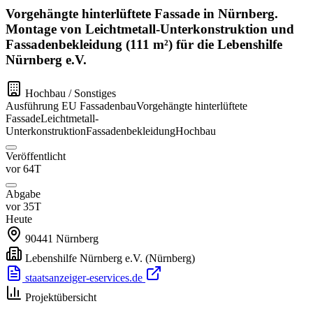
Vorgehängte hinterlüftete Fassade in Nürnberg.
Montage von Leichtmetall-Unterkonstruktion und
Fassadenbekleidung (111 m²) für die Lebenshilfe
Nürnberg e.V.
Hochbau / Sonstiges
Ausführung
EU
Fassadenbau
Vorgehängte hinterlüftete
Fassade
Leichtmetall-
Unterkonstruktion
Fassadenbekleidung
Hochbau
Veröffentlicht
vor 64T
Abgabe
vor 35T
Heute
90441
Nürnberg
Lebenshilfe Nürnberg e.V.
(Nürnberg)
staatsanzeiger-eservices.de
Projektübersicht