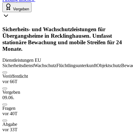
Vergeben
Sicherheits- und Wachschutzleistungen für
Übergangsheime in Recklinghausen. Umfasst
stationäre Bewachung und mobile Streifen für 24
Monate.
Dienstleistungen
EU
Sicherheitsdienst
Wachschutz
Flüchtlingsunterkunft
Objektschutz
Bewa
Veröffentlicht
vor 66T
Vergeben
09.06.
Fragen
vor 40T
Abgabe
vor 33T