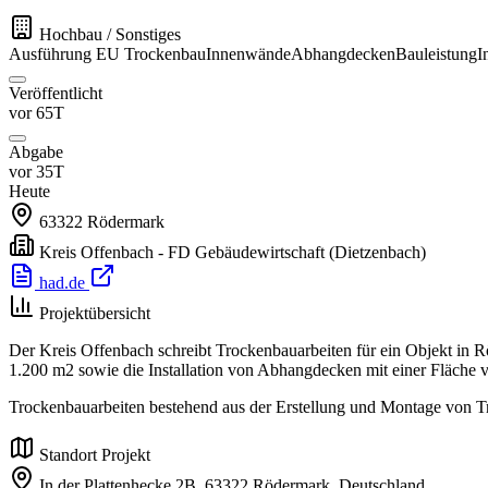
Hochbau / Sonstiges
Ausführung
EU
Trockenbau
Innenwände
Abhangdecken
Bauleistung
I
Veröffentlicht
vor 65T
Abgabe
vor 35T
Heute
63322
Rödermark
Kreis Offenbach - FD Gebäudewirtschaft
(Dietzenbach)
had.de
Projektübersicht
Der Kreis Offenbach schreibt Trockenbauarbeiten für ein Objekt in 
1.200 m2 sowie die Installation von Abhangdecken mit einer Fläche vo
Trockenbauarbeiten bestehend aus der Erstellung und Montage von 
Standort Projekt
In der Plattenhecke 2B,
63322 Rödermark,
Deutschland