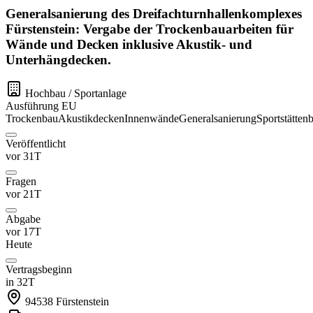
Generalsanierung des Dreifachturnhallenkomplexes
Fürstenstein: Vergabe der Trockenbauarbeiten für
Wände und Decken inklusive Akustik- und
Unterhängdecken.
Hochbau / Sportanlage
Ausführung
EU
Trockenbau
Akustikdecken
Innenwände
Generalsanierung
Sportstätten
Veröffentlicht
vor 31T
Fragen
vor 21T
Abgabe
vor 17T
Heute
Vertragsbeginn
in 32T
94538
Fürstenstein