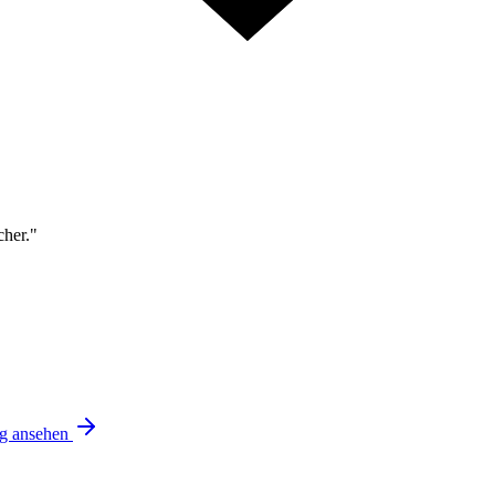
cher."
ng ansehen