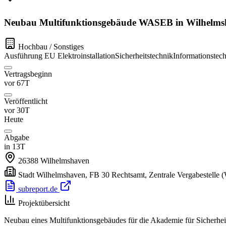
Neubau Multifunktionsgebäude WASEB in Wilhelmshav
Hochbau / Sonstiges
Ausführung
EU
Elektroinstallation
Sicherheitstechnik
Informationstec
Vertragsbeginn
vor 67T
Veröffentlicht
vor 30T
Heute
Abgabe
in 13T
26388
Wilhelmshaven
Stadt Wilhelmshaven, FB 30 Rechtsamt, Zentrale Vergabestelle
(
subreport.de
Projektübersicht
Neubau eines Multifunktionsgebäudes für die Akademie für Sicherhe