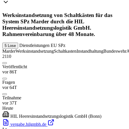
Werksinstandsetzung von Schaltkästen für das
System SPz Marder durch die HIL
Heeresinstandsetzungslogistik GmbH.
Rahmenvereinbarung über 48 Monate.
Dienstleistungen
EU
SPz
5 Lose
Marder
Werksinstandsetzung
Schaltkasten
Instandhaltung
Bundeswehr
2110
Veröffentlicht
vor 86T
Fragen
vor 64T
Teilnahme
vor 37T
Heute
HIL Heeresinstandsetzungslogistik GmbH
(Bonn)
vergabe.hilgmbh.de