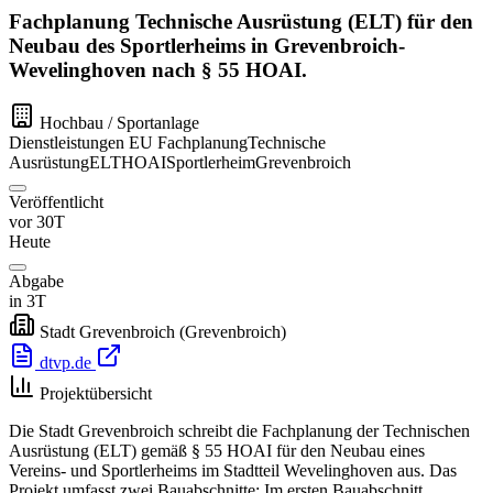
Fachplanung Technische Ausrüstung (ELT) für den
Neubau des Sportlerheims in Grevenbroich-
Wevelinghoven nach § 55 HOAI.
Hochbau / Sportanlage
Dienstleistungen
EU
Fachplanung
Technische
Ausrüstung
ELT
HOAI
Sportlerheim
Grevenbroich
Veröffentlicht
vor 30T
Heute
Abgabe
in 3T
Stadt Grevenbroich
(Grevenbroich)
dtvp.de
Projektübersicht
Die Stadt Grevenbroich schreibt die Fachplanung der Technischen
Ausrüstung (ELT) gemäß § 55 HOAI für den Neubau eines
Vereins- und Sportlerheims im Stadtteil Wevelinghoven aus. Das
Projekt umfasst zwei Bauabschnitte: Im ersten Bauabschnitt