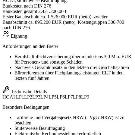
HOAI, stufenweise Beauftragung.
Baukosten nach DIN 276
Baukosten gesamt
2.421.200,00 €
Erster Bauabschnitt ca. 1.526.000 EUR (netto), zweiter
Bauabschnitt ca. 895.200 EUR (netto), Kostengruppen 300-700
nach DIN 276.
Eignung
Anforderungen an den Bieter
Berufshaftpflichtversicherung über mindestens 3,0 Mio. EUR
für Personen- und sonstige Schäden
Nachweis Gesamtumsatz in den letzten drei Geschäftsjahren
Büroreferenzen über Fachplanungsleistungen ELT in den
letzten fünf Jahren
Technische Details
HOAI
LP1
LP2
LP3
LP4
LP5
LP6
LP7
LP8
LP9
Besondere Bedingungen
Tariftreue- und Vergabegesetz NRW (TVgG-NRW) ist zu
beachten
Stufenweise Beauftragung
Elektronische Rechnungsstellung erforderlich