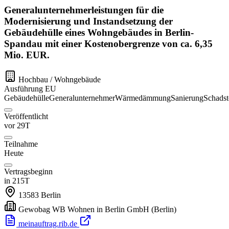
Generalunternehmerleistungen für die
Modernisierung und Instandsetzung der
Gebäudehülle eines Wohngebäudes in Berlin-
Spandau mit einer Kostenobergrenze von ca. 6,35
Mio. EUR.
Hochbau / Wohngebäude
Ausführung
EU
Gebäudehülle
Generalunternehmer
Wärmedämmung
Sanierung
Schadst
Veröffentlicht
vor 29T
Teilnahme
Heute
Vertragsbeginn
in 215T
13583
Berlin
Gewobag WB Wohnen in Berlin GmbH
(Berlin)
meinauftrag.rib.de