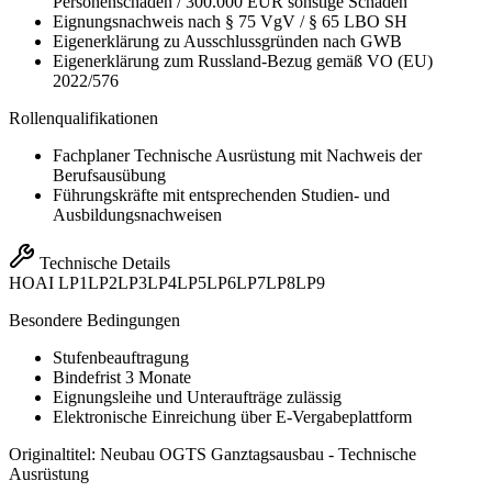
Personenschäden / 300.000 EUR sonstige Schäden
Eignungsnachweis nach § 75 VgV / § 65 LBO SH
Eigenerklärung zu Ausschlussgründen nach GWB
Eigenerklärung zum Russland-Bezug gemäß VO (EU)
2022/576
Rollenqualifikationen
Fachplaner Technische Ausrüstung mit Nachweis der
Berufsausübung
Führungskräfte mit entsprechenden Studien- und
Ausbildungsnachweisen
Technische Details
HOAI
LP1
LP2
LP3
LP4
LP5
LP6
LP7
LP8
LP9
Besondere Bedingungen
Stufenbeauftragung
Bindefrist 3 Monate
Eignungsleihe und Unteraufträge zulässig
Elektronische Einreichung über E-Vergabeplattform
Originaltitel:
Neubau OGTS Ganztagsausbau - Technische
Ausrüstung