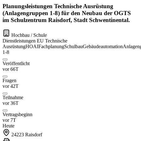
Planungsleistungen Technische Ausrüstung
(Anlagengruppen 1-8) für den Neubau der OGTS
im Schulzentrum Raisdorf, Stadt Schwentinental.
Hochbau / Schule
Dienstleistungen
EU
Technische
Ausrüstung
HOAI
Fachplanung
Schulbau
Gebäudeautomation
Anlagen
1-8
Veröffentlicht
vor 66T
Fragen
vor 42T
Teilnahme
vor 36T
Vertragsbeginn
vor 7T
Heute
24223
Raisdorf