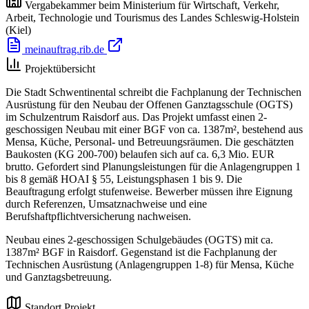
Vergabekammer beim Ministerium für Wirtschaft, Verkehr,
Arbeit, Technologie und Tourismus des Landes Schleswig-Holstein
(Kiel)
meinauftrag.rib.de
Projektübersicht
Die Stadt Schwentinental schreibt die Fachplanung der Technischen
Ausrüstung für den Neubau der Offenen Ganztagsschule (OGTS)
im Schulzentrum Raisdorf aus. Das Projekt umfasst einen 2-
geschossigen Neubau mit einer BGF von ca. 1387m², bestehend aus
Mensa, Küche, Personal- und Betreuungsräumen. Die geschätzten
Baukosten (KG 200-700) belaufen sich auf ca. 6,3 Mio. EUR
brutto. Gefordert sind Planungsleistungen für die Anlagengruppen 1
bis 8 gemäß HOAI § 55, Leistungsphasen 1 bis 9. Die
Beauftragung erfolgt stufenweise. Bewerber müssen ihre Eignung
durch Referenzen, Umsatznachweise und eine
Berufshaftpflichtversicherung nachweisen.
Neubau eines 2-geschossigen Schulgebäudes (OGTS) mit ca.
1387m² BGF in Raisdorf. Gegenstand ist die Fachplanung der
Technischen Ausrüstung (Anlagengruppen 1-8) für Mensa, Küche
und Ganztagsbetreuung.
Standort Projekt