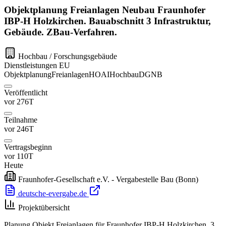
Objektplanung Freianlagen Neubau Fraunhofer
IBP-H Holzkirchen. Bauabschnitt 3 Infrastruktur,
Gebäude. ZBau-Verfahren.
Hochbau / Forschungsgebäude
Dienstleistungen
EU
Objektplanung
Freianlagen
HOAI
Hochbau
DGNB
Veröffentlicht
vor 276T
Teilnahme
vor 246T
Vertragsbeginn
vor 110T
Heute
Fraunhofer-Gesellschaft e.V. - Vergabestelle Bau
(Bonn)
deutsche-evergabe.de
Projektübersicht
Planung Objekt Freianlagen für Fraunhofer IBP-H Holzkirchen. 3.