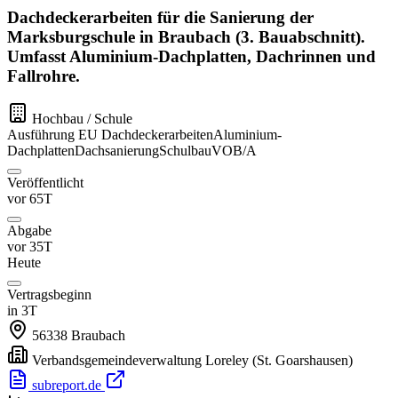
Dachdeckerarbeiten für die Sanierung der
Marksburgschule in Braubach (3. Bauabschnitt).
Umfasst Aluminium-Dachplatten, Dachrinnen und
Fallrohre.
Hochbau / Schule
Ausführung
EU
Dachdeckerarbeiten
Aluminium-
Dachplatten
Dachsanierung
Schulbau
VOB/A
Veröffentlicht
vor 65T
Abgabe
vor 35T
Heute
Vertragsbeginn
in 3T
56338
Braubach
Verbandsgemeindeverwaltung Loreley
(St. Goarshausen)
subreport.de