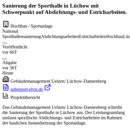
Sanierung der Sporthalle in Lüchow mit
Schwerpunkt auf Abdichtungs- und Estricharbeiten.
Hochbau / Sportanlage
National
Sporthallensanierung
Abdichtungsarbeiten
Estricharbeiten
Hochbau
Lü
Veröffentlicht
vor 66T
Abgabe
vor 36T
Heute
Gebäudemanagement Uelzen/ Lüchow-Dannenberg
subreport-elvis.de
Projektübersicht
Das Gebäudemanagement Uelzen/ Lüchow-Dannenberg schreibt
die Sanierung der Sporthalle in Lüchow aus. Der Leistungsumfang
umfasst spezifische Abdichtungs- und Estricharbeiten im Rahmen
der baulichen Instandsetzung der Sportanlage.