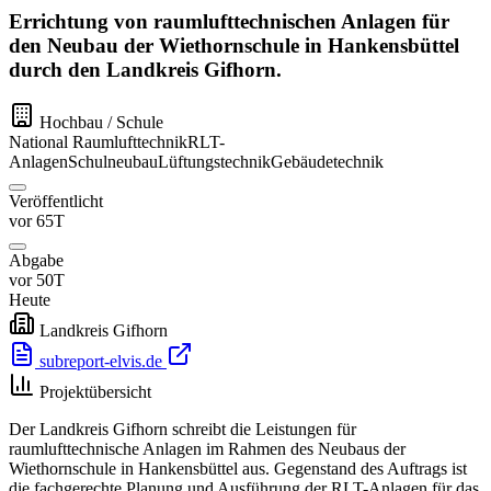
Errichtung von raumlufttechnischen Anlagen für
den Neubau der Wiethornschule in Hankensbüttel
durch den Landkreis Gifhorn.
Hochbau / Schule
National
Raumlufttechnik
RLT-
Anlagen
Schulneubau
Lüftungstechnik
Gebäudetechnik
Veröffentlicht
vor 65T
Abgabe
vor 50T
Heute
Landkreis Gifhorn
subreport-elvis.de
Projektübersicht
Der Landkreis Gifhorn schreibt die Leistungen für
raumlufttechnische Anlagen im Rahmen des Neubaus der
Wiethornschule in Hankensbüttel aus. Gegenstand des Auftrags ist
die fachgerechte Planung und Ausführung der RLT-Anlagen für das