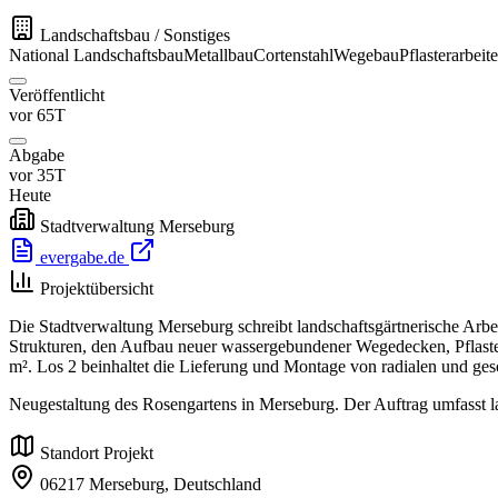
Landschaftsbau / Sonstiges
National
Landschaftsbau
Metallbau
Cortenstahl
Wegebau
Pflasterarbeit
Veröffentlicht
vor 65T
Abgabe
vor 35T
Heute
Stadtverwaltung Merseburg
evergabe.de
Projektübersicht
Die Stadtverwaltung Merseburg schreibt landschaftsgärtnerische Arbei
Strukturen, den Aufbau neuer wassergebundener Wegedecken, Pflasterar
m². Los 2 beinhaltet die Lieferung und Montage von radialen und g
Neugestaltung des Rosengartens in Merseburg. Der Auftrag umfasst la
Standort Projekt
06217 Merseburg,
Deutschland