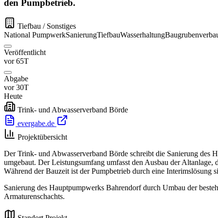
den Pumpbetrieb.
Tiefbau / Sonstiges
National
Pumpwerk
Sanierung
Tiefbau
Wasserhaltung
Baugrubenverba
Veröffentlicht
vor 65T
Abgabe
vor 30T
Heute
Trink- und Abwasserverband Börde
evergabe.de
Projektübersicht
Der Trink- und Abwasserverband Börde schreibt die Sanierung des H
umgebaut. Der Leistungsumfang umfasst den Ausbau der Altanlage, d
Während der Bauzeit ist der Pumpbetrieb durch eine Interimslösung s
Sanierung des Hauptpumpwerks Bahrendorf durch Umbau der bestehen
Armaturenschachts.
Standort Projekt