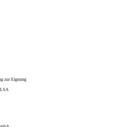
ng zur Eignung
G LSA
rlich