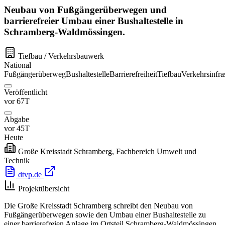
Neubau von Fußgängerüberwegen und
barrierefreier Umbau einer Bushaltestelle in
Schramberg-Waldmössingen.
Tiefbau / Verkehrsbauwerk
National
Fußgängerüberweg
Bushaltestelle
Barrierefreiheit
Tiefbau
Verkehrsinfra
Veröffentlicht
vor 67T
Abgabe
vor 45T
Heute
Große Kreisstadt Schramberg, Fachbereich Umwelt und
Technik
dtvp.de
Projektübersicht
Die Große Kreisstadt Schramberg schreibt den Neubau von
Fußgängerüberwegen sowie den Umbau einer Bushaltestelle zu
einer barrierefreien Anlage im Ortsteil Schramberg-Waldmössingen