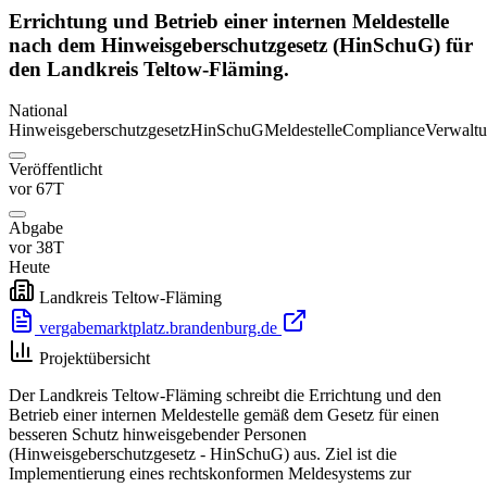
Errichtung und Betrieb einer internen Meldestelle
nach dem Hinweisgeberschutzgesetz (HinSchuG) für
den Landkreis Teltow-Fläming.
National
Hinweisgeberschutzgesetz
HinSchuG
Meldestelle
Compliance
Verwaltu
Veröffentlicht
vor 67T
Abgabe
vor 38T
Heute
Landkreis Teltow-Fläming
vergabemarktplatz.brandenburg.de
Projektübersicht
Der Landkreis Teltow-Fläming schreibt die Errichtung und den
Betrieb einer internen Meldestelle gemäß dem Gesetz für einen
besseren Schutz hinweisgebender Personen
(Hinweisgeberschutzgesetz - HinSchuG) aus. Ziel ist die
Implementierung eines rechtskonformen Meldesystems zur