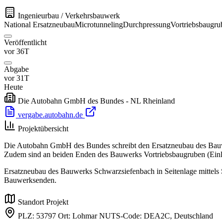
Ingenieurbau / Verkehrsbauwerk
National
Ersatzneubau
Microtunneling
Durchpressung
Vortriebsbaugru
Veröffentlicht
vor 36T
Abgabe
vor 31T
Heute
Die Autobahn GmbH des Bundes - NL Rheinland
vergabe.autobahn.de
Projektübersicht
Die Autobahn GmbH des Bundes schreibt den Ersatzneubau des Bauwer
Zudem sind an beiden Enden des Bauwerks Vortriebsbaugruben (Einla
Ersatzneubau des Bauwerks Schwarzsiefenbach in Seitenlage mittels
Bauwerksenden.
Standort Projekt
PLZ: 53797 Ort: Lohmar NUTS-Code: DEA2C,
Deutschland