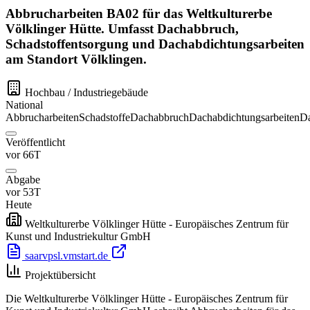
Abbrucharbeiten BA02 für das Weltkulturerbe
Völklinger Hütte. Umfasst Dachabbruch,
Schadstoffentsorgung und Dachabdichtungsarbeiten
am Standort Völklingen.
Hochbau / Industriegebäude
National
Abbrucharbeiten
Schadstoffe
Dachabbruch
Dachabdichtungsarbeiten
Da
Veröffentlicht
vor 66T
Abgabe
vor 53T
Heute
Weltkulturerbe Völklinger Hütte - Europäisches Zentrum für
Kunst und Industriekultur GmbH
saarvpsl.vmstart.de
Projektübersicht
Die Weltkulturerbe Völklinger Hütte - Europäisches Zentrum für