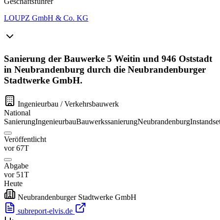
Geschäftsführer
LOUPZ GmbH & Co. KG
Sanierung der Bauwerke 5 Weitin und 946 Oststadt
in Neubrandenburg durch die Neubrandenburger
Stadtwerke GmbH.
Ingenieurbau / Verkehrsbauwerk
National
Sanierung
Ingenieurbau
Bauwerkssanierung
Neubrandenburg
Instandse
Veröffentlicht
vor 67T
Abgabe
vor 51T
Heute
Neubrandenburger Stadtwerke GmbH
subreport-elvis.de