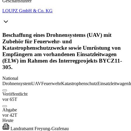
Geschäftsführer
LOUPZ GmbH & Co. KG
Beschaffung eines Drohnensystems (UAV) mit
Zubehör für Feuerwehr- und
Katastrophenschutzzwecke sowie Umrüstung von
Empfängern am vorhandenen Einsatzleitwagen
(ELW) im Rahmen des Interregprojekts BYCZ11-
305.
National
Drohnensystem
UAV
Feuerwehr
Katastrophenschutz
Einsatzleitwagen
I
Veröffentlicht
vor 65T
Abgabe
vor 42T
Heute
Landratsamt Freyung-Grafenau