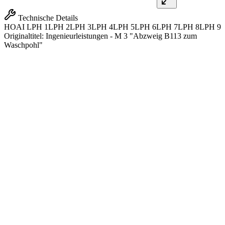
Technische Details
HOAI
LPH 1
LPH 2
LPH 3
LPH 4
LPH 5
LPH 6
LPH 7
LPH 8
LPH 9
Originaltitel:
Ingenieurleistungen - M 3 "Abzweig B113 zum
Waschpohl"