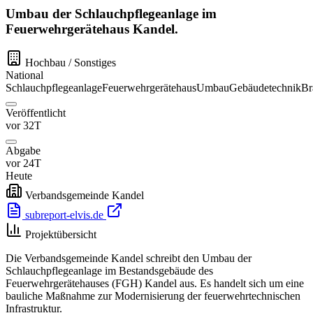
Umbau der Schlauchpflegeanlage im
Feuerwehrgerätehaus Kandel.
Hochbau / Sonstiges
National
Schlauchpflegeanlage
Feuerwehrgerätehaus
Umbau
Gebäudetechnik
Br
Veröffentlicht
vor 32T
Abgabe
vor 24T
Heute
Verbandsgemeinde Kandel
subreport-elvis.de
Projektübersicht
Die Verbandsgemeinde Kandel schreibt den Umbau der
Schlauchpflegeanlage im Bestandsgebäude des
Feuerwehrgerätehauses (FGH) Kandel aus. Es handelt sich um eine
bauliche Maßnahme zur Modernisierung der feuerwehrtechnischen
Infrastruktur.