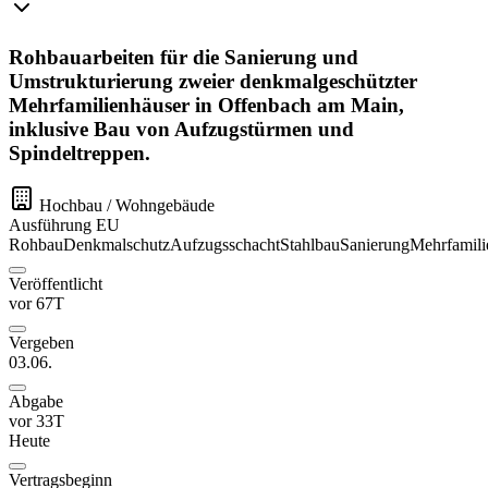
Rohbauarbeiten für die Sanierung und
Umstrukturierung zweier denkmalgeschützter
Mehrfamilienhäuser in Offenbach am Main,
inklusive Bau von Aufzugstürmen und
Spindeltreppen.
Hochbau / Wohngebäude
Ausführung
EU
Rohbau
Denkmalschutz
Aufzugsschacht
Stahlbau
Sanierung
Mehrfamili
Veröffentlicht
vor 67T
Vergeben
03.06.
Abgabe
vor 33T
Heute
Vertragsbeginn