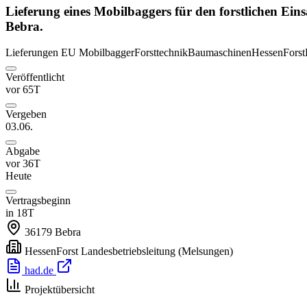
Lieferung eines Mobilbaggers für den forstlichen Ei
Bebra.
Lieferungen
EU
Mobilbagger
Forsttechnik
Baumaschinen
HessenForst
Veröffentlicht
vor 65T
Vergeben
03.06.
Abgabe
vor 36T
Heute
Vertragsbeginn
in 18T
36179
Bebra
HessenForst Landesbetriebsleitung
(Melsungen)
had.de
Projektübersicht