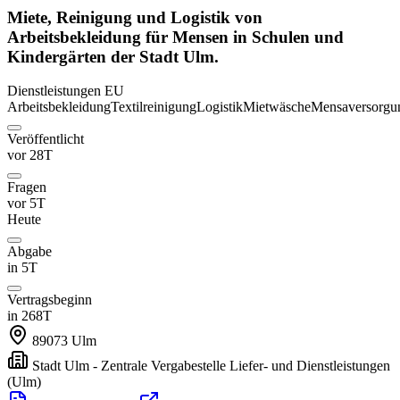
Miete, Reinigung und Logistik von
Arbeitsbekleidung für Mensen in Schulen und
Kindergärten der Stadt Ulm.
Dienstleistungen
EU
Arbeitsbekleidung
Textilreinigung
Logistik
Mietwäsche
Mensaversorgu
Veröffentlicht
vor 28T
Fragen
vor 5T
Heute
Abgabe
in 5T
Vertragsbeginn
in 268T
89073
Ulm
Stadt Ulm - Zentrale Vergabestelle Liefer- und Dienstleistungen
(Ulm)