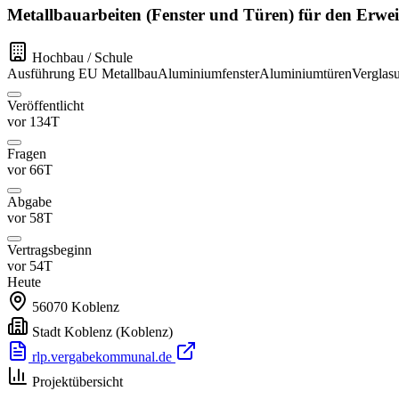
Metallbauarbeiten (Fenster und Türen) für den Erwei
Hochbau / Schule
Ausführung
EU
Metallbau
Aluminiumfenster
Aluminiumtüren
Verglas
Veröffentlicht
vor 134T
Fragen
vor 66T
Abgabe
vor 58T
Vertragsbeginn
vor 54T
Heute
56070
Koblenz
Stadt Koblenz
(Koblenz)
rlp.vergabekommunal.de
Projektübersicht