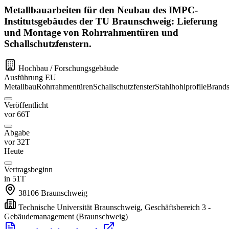
Metallbauarbeiten für den Neubau des IMPC-
Institutsgebäudes der TU Braunschweig: Lieferung
und Montage von Rohrrahmentüren und
Schallschutzfenstern.
Hochbau / Forschungsgebäude
Ausführung
EU
Metallbau
Rohrrahmentüren
Schallschutzfenster
Stahlhohlprofile
Brands
Veröffentlicht
vor 66T
Abgabe
vor 32T
Heute
Vertragsbeginn
in 51T
38106
Braunschweig
Technische Universität Braunschweig, Geschäftsbereich 3 -
Gebäudemanagement
(Braunschweig)