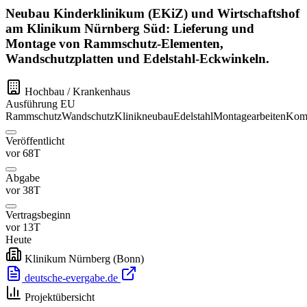
Neubau Kinderklinikum (EKiZ) und Wirtschaftshof
am Klinikum Nürnberg Süd: Lieferung und
Montage von Rammschutz-Elementen,
Wandschutzplatten und Edelstahl-Eckwinkeln.
Hochbau / Krankenhaus
Ausführung
EU
Rammschutz
Wandschutz
Klinikneubau
Edelstahl
Montagearbeiten
Komp
Veröffentlicht
vor 68T
Abgabe
vor 38T
Vertragsbeginn
vor 13T
Heute
Klinikum Nürnberg
(Bonn)
deutsche-evergabe.de
Projektübersicht