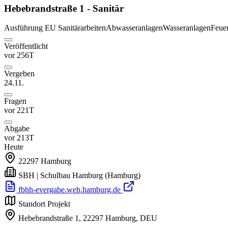
Hebebrandstraße 1 - Sanitär
Ausführung
EU
Sanitärarbeiten
Abwasseranlagen
Wasseranlagen
Feue
Veröffentlicht
vor 256T
Vergeben
24.11.
Fragen
vor 221T
Abgabe
vor 213T
Heute
22297
Hamburg
SBH | Schulbau Hamburg
(Hamburg)
fbhh-evergabe.web.hamburg.de
Standort Projekt
Hebebrandstraße 1,
22297 Hamburg,
DEU