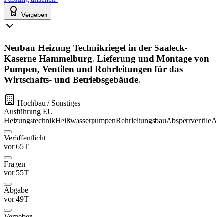
Vergeben
Neubau Heizung Technikriegel in der Saaleck-
Kaserne Hammelburg. Lieferung und Montage von
Pumpen, Ventilen und Rohrleitungen für das
Wirtschafts- und Betriebsgebäude.
Hochbau / Sonstiges
Ausführung
EU
Heizungstechnik
Heißwasserpumpen
Rohrleitungsbau
Absperrventile
A
Veröffentlicht
vor 65T
Fragen
vor 55T
Abgabe
vor 49T
Vergeben