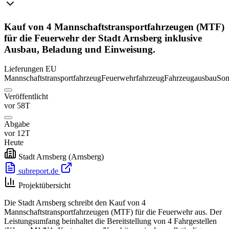
Kauf von 4 Mannschaftstransportfahrzeugen (MTF)
für die Feuerwehr der Stadt Arnsberg inklusive
Ausbau, Beladung und Einweisung.
Lieferungen
EU
Mannschaftstransportfahrzeug
Feuerwehrfahrzeug
Fahrzeugausbau
Son
Veröffentlicht
vor 58T
Abgabe
vor 12T
Heute
Stadt Arnsberg
(Arnsberg)
subreport.de
Projektübersicht
Die Stadt Arnsberg schreibt den Kauf von 4
Mannschaftstransportfahrzeugen (MTF) für die Feuerwehr aus. Der
Leistungsumfang beinhaltet die Bereitstellung von 4 Fahrgestellen