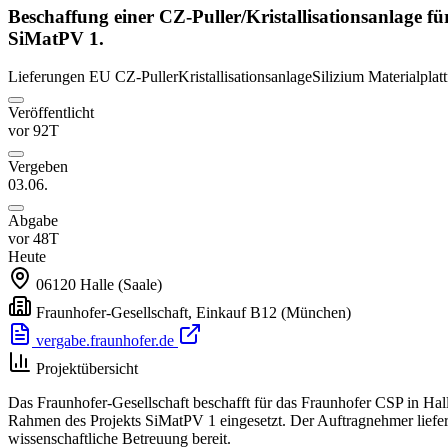
Beschaffung einer CZ-Puller/Kristallisationsanlage f
SiMatPV 1.
Lieferungen
EU
CZ-Puller
Kristallisationsanlage
Silizium Materialplat
Veröffentlicht
vor 92T
Vergeben
03.06.
Abgabe
vor 48T
Heute
06120
Halle (Saale)
Fraunhofer-Gesellschaft, Einkauf B12
(München)
vergabe.fraunhofer.de
Projektübersicht
Das Fraunhofer-Gesellschaft beschafft für das Fraunhofer CSP in Halle
Rahmen des Projekts SiMatPV 1 eingesetzt. Der Auftragnehmer liefert
wissenschaftliche Betreuung bereit.