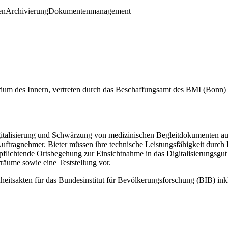
en
Archivierung
Dokumentenmanagement
rium des Innern, vertreten durch das Beschaffungsamt des BMI
(Bonn)
gitalisierung und Schwärzung von medizinischen Begleitdokumenten au
tragnehmer. Bieter müssen ihre technische Leistungsfähigkeit durch R
lichtende Ortsbegehung zur Einsichtnahme in das Digitalisierungsgut
rräume sowie eine Teststellung vor.
eitsakten für das Bundesinstitut für Bevölkerungsforschung (BIB) ink