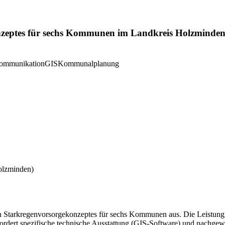
zeptes für sechs Kommunen im Landkreis Holzminden i
kommunikation
GIS
Kommunalplanung
olzminden)
n Starkregenvorsorgekonzeptes für sechs Kommunen aus. Die Leistung 
fordert spezifische technische Ausstattung (GIS-Software) und nachge