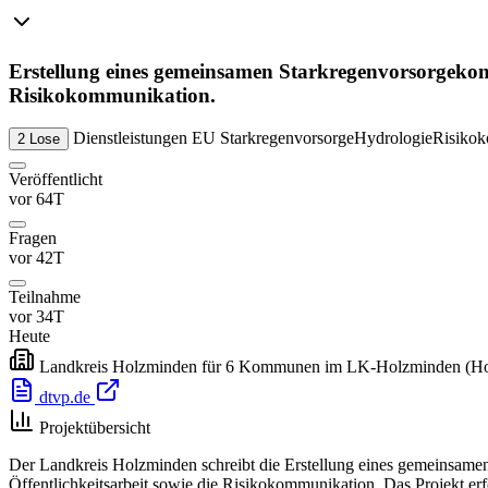
Erstellung eines gemeinsamen Starkregenvorsorgekon
Risikokommunikation.
Dienstleistungen
EU
Starkregenvorsorge
Hydrologie
Risiko
2 Lose
Veröffentlicht
vor 64T
Fragen
vor 42T
Teilnahme
vor 34T
Heute
Landkreis Holzminden für 6 Kommunen im LK-Holzminden
(H
dtvp.de
Projektübersicht
Der Landkreis Holzminden schreibt die Erstellung eines gemeinsame
Öffentlichkeitsarbeit sowie die Risikokommunikation. Das Projekt er