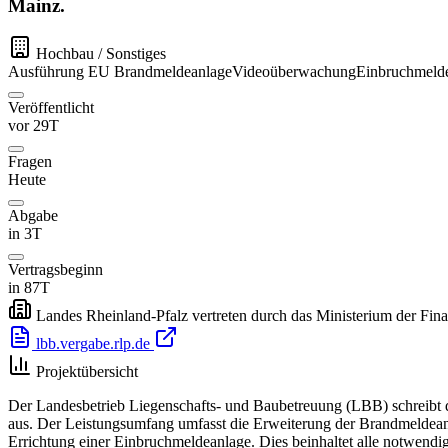
Mainz.
Hochbau / Sonstiges
Ausführung
EU
Brandmeldeanlage
Videoüberwachung
Einbruchmeld
Veröffentlicht
vor 29T
Fragen
Heute
Abgabe
in 3T
Vertragsbeginn
in 87T
Landes Rheinland-Pfalz vertreten durch das Ministerium der Fin
lbb.vergabe.rlp.de
Projektübersicht
Der Landesbetrieb Liegenschafts- und Baubetreuung (LBB) schreibt 
aus. Der Leistungsumfang umfasst die Erweiterung der Brandmeldea
Errichtung einer Einbruchmeldeanlage. Dies beinhaltet alle notwend