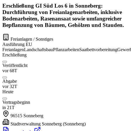
Erschließung GI Süd Los 6 in Sonneberg:
Durchführung von Freianlagenarbeiten, inklusive
Bodenarbeiten, Rasenansaat sowie umfangreicher
Bepflanzung von Bäumen, Gehölzen und Stauden.
Freianlagen / Sonstiges
Ausführung
EU
Freianlagen
Landschaftsbau
Pflanzarbeiten
Saatbettvorbereitung
Gewerb
Erschließung
Veröffentlicht
vor 68T
Abgabe
vor 32T
Heute
Vertragsbeginn
in 21T
96515
Sonneberg
Stadtverwaltung Sonneberg
(Sonneberg)