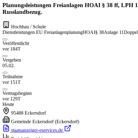
Planungsleistungen Freianlagen HOAI § 38 ff, LPH 1
Russlandbezug.
Hochbau / Schule
Dienstleistungen
EU
Freianlagenplanung
HOAI
§ 38
Anlage 11
Doppel
Veröffentlicht
vor 184T
Vergeben
05.02.
Teilnahme
vor 151T
Vertragsbeginn
vor 129T
Heute
95488
Eckersdorf
Gemeinde Eckersdorf
(Eckersdorf)
staatsanzeiger-eservices.de