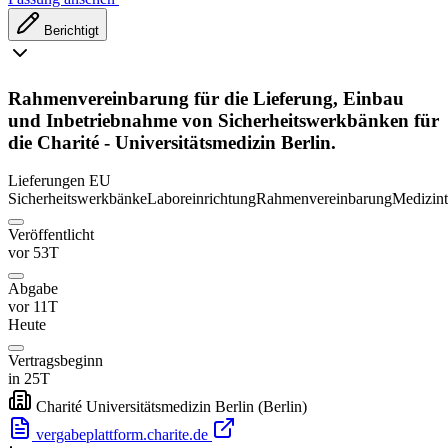
Berichtigt
Rahmenvereinbarung für die Lieferung, Einbau
und Inbetriebnahme von Sicherheitswerkbänken für
die Charité - Universitätsmedizin Berlin.
Lieferungen
EU
Sicherheitswerkbänke
Laboreinrichtung
Rahmenvereinbarung
Medizint
Veröffentlicht
vor 53T
Abgabe
vor 11T
Heute
Vertragsbeginn
in 25T
Charité Universitätsmedizin Berlin
(Berlin)
vergabeplattform.charite.de