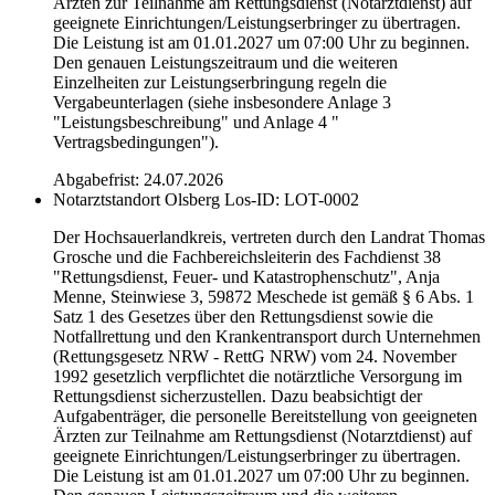
Ärzten zur Teilnahme am Rettungsdienst (Notarztdienst) auf
geeignete Einrichtungen/Leistungserbringer zu übertragen.
Die Leistung ist am 01.01.2027 um 07:00 Uhr zu beginnen.
Den genauen Leistungszeitraum und die weiteren
Einzelheiten zur Leistungserbringung regeln die
Vergabeunterlagen (siehe insbesondere Anlage 3
"Leistungsbeschreibung" und Anlage 4 "
Vertragsbedingungen").
Abgabefrist: 24.07.2026
Notarztstandort Olsberg
Los-ID: LOT-0002
Der Hochsauerlandkreis, vertreten durch den Landrat Thomas
Grosche und die Fachbereichsleiterin des Fachdienst 38
"Rettungsdienst, Feuer- und Katastrophenschutz", Anja
Menne, Steinwiese 3, 59872 Meschede ist gemäß § 6 Abs. 1
Satz 1 des Gesetzes über den Rettungsdienst sowie die
Notfallrettung und den Krankentransport durch Unternehmen
(Rettungsgesetz NRW - RettG NRW) vom 24. November
1992 gesetzlich verpflichtet die notärztliche Versorgung im
Rettungsdienst sicherzustellen. Dazu beabsichtigt der
Aufgabenträger, die personelle Bereitstellung von geeigneten
Ärzten zur Teilnahme am Rettungsdienst (Notarztdienst) auf
geeignete Einrichtungen/Leistungserbringer zu übertragen.
Die Leistung ist am 01.01.2027 um 07:00 Uhr zu beginnen.